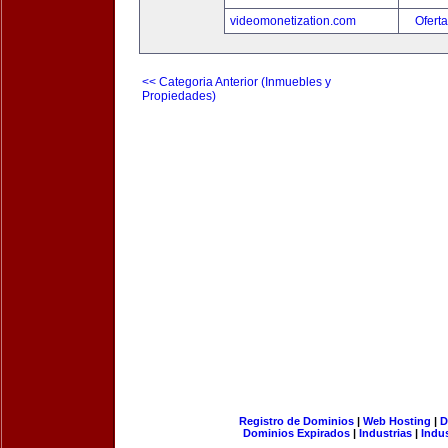
videomonetization.com
Oferta
<< Categoria Anterior (Inmuebles y
Propiedades)
Registro de Dominios
|
Web Hosting
|
D
Dominios Expirados
|
Industrias
|
Indu