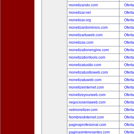
monetizando.com
Oferta
monetizar.net
Oferta
monetizar.org
Oferta
monetizardominios.com
Oferta
monetizartuweb.com
Oferta
monetizas.com
Oferta
monetizationengine.com
Oferta
monetizationtools.com
Oferta
monetizatusitio.com
Oferta
monetizatusitioweb.com
Oferta
monetizatuweb.com
Oferta
monetizeinternet.com
Oferta
monetizeyourweb.com
Oferta
negociosenlaweb.com
Oferta
netmonetizer.com
Oferta
NombresInternet.com
Oferta
paginaprofesional.com
Oferta
paginasinteresantes.com
Oferta