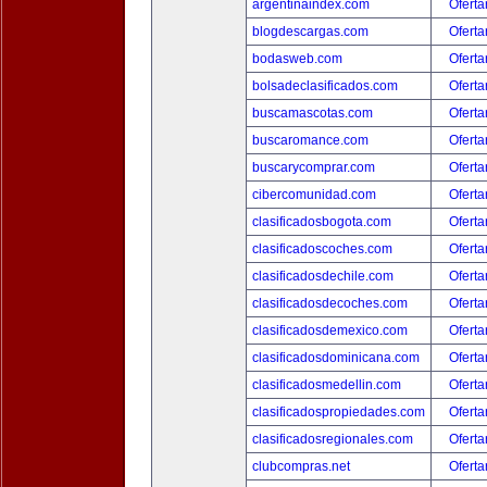
argentinaindex.com
Oferta
blogdescargas.com
Oferta
bodasweb.com
Oferta
bolsadeclasificados.com
Oferta
buscamascotas.com
Oferta
buscaromance.com
Oferta
buscarycomprar.com
Oferta
cibercomunidad.com
Oferta
clasificadosbogota.com
Oferta
clasificadoscoches.com
Oferta
clasificadosdechile.com
Oferta
clasificadosdecoches.com
Oferta
clasificadosdemexico.com
Oferta
clasificadosdominicana.com
Oferta
clasificadosmedellin.com
Oferta
clasificadospropiedades.com
Oferta
clasificadosregionales.com
Oferta
clubcompras.net
Oferta