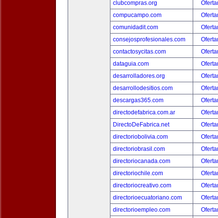
clubcompras.org
Oferta
compucampo.com
Oferta
comunidadit.com
Oferta
consejosprofesionales.com
Oferta
contactosycitas.com
Oferta
dataguia.com
Oferta
desarrolladores.org
Oferta
desarrollodesitios.com
Oferta
descargas365.com
Oferta
directodefabrica.com.ar
Oferta
DirectoDeFabrica.net
Oferta
directoriobolivia.com
Oferta
directoriobrasil.com
Oferta
directoriocanada.com
Oferta
directoriochile.com
Oferta
directoriocreativo.com
Oferta
directorioecuatoriano.com
Oferta
directorioempleo.com
Oferta