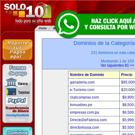
Dominios de la Categoría
231 dominios en esta categ
Mostrando 1 de 150
Ver siguientes 81 >>
Nombre de Dominio
Precio
ganaderia.com
$95,000
e-Turismo.com
$20,000
clubcompras.com
$8,900
Inmuebles.pe
$8,500
empresas.com.pa
$6,500
DirectoDeFabrica.com
$5,999
directoriousa.com
$5,500