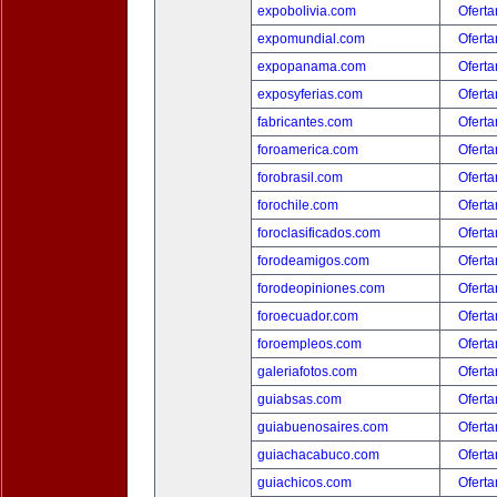
expobolivia.com
Oferta
expomundial.com
Oferta
expopanama.com
Oferta
exposyferias.com
Oferta
fabricantes.com
Oferta
foroamerica.com
Oferta
forobrasil.com
Oferta
forochile.com
Oferta
foroclasificados.com
Oferta
forodeamigos.com
Oferta
forodeopiniones.com
Oferta
foroecuador.com
Oferta
foroempleos.com
Oferta
galeriafotos.com
Oferta
guiabsas.com
Oferta
guiabuenosaires.com
Oferta
guiachacabuco.com
Oferta
guiachicos.com
Oferta