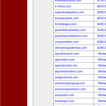
infoempresarial.com
$700.
e-Vinos.com
$650.
argentinatequiero.com
$590.
buscaexperto.com
$550.
forotrabajos.com
$495.
guiamedicamentos.com
$449.
guiaemprendedores.com
$380.
zonamuebles.com
$380.
directorioguatemala.com
$290.
agrodirectorio.com
Oferta
agroindice.com
Oferta
agromercado.net
Oferta
alquilerdevideos.com
Oferta
amigosenred.com
Oferta
anunciosparaguay.com
Oferta
anunciospuertorico.com
Oferta
areajoven.com
Oferta
areamujer.com
Oferta