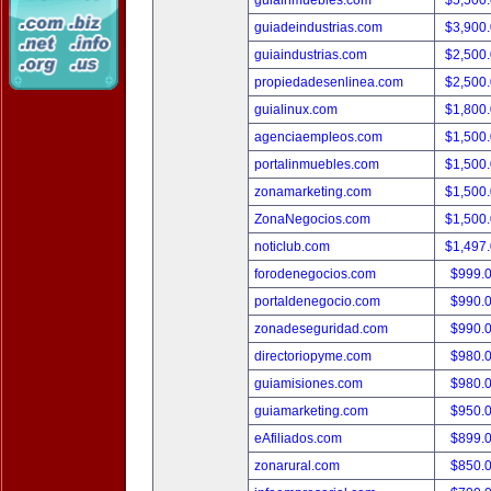
guiainmuebles.com
$5,500
guiadeindustrias.com
$3,900
guiaindustrias.com
$2,500
propiedadesenlinea.com
$2,500
guialinux.com
$1,800
agenciaempleos.com
$1,500
portalinmuebles.com
$1,500
zonamarketing.com
$1,500
ZonaNegocios.com
$1,500
noticlub.com
$1,497
forodenegocios.com
$999.
portaldenegocio.com
$990.
zonadeseguridad.com
$990.
directoriopyme.com
$980.
guiamisiones.com
$980.
guiamarketing.com
$950.
eAfiliados.com
$899.
zonarural.com
$850.