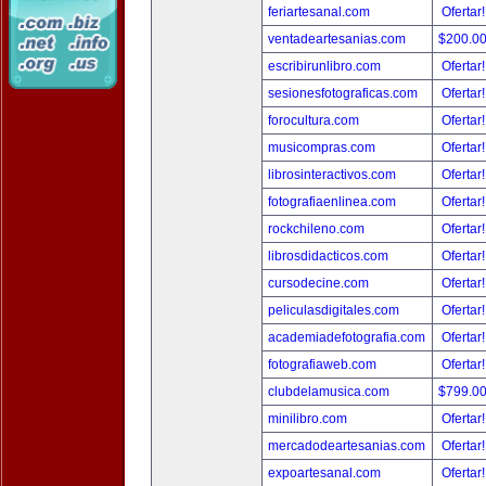
feriartesanal.com
Ofertar
ventadeartesanias.com
$200.0
escribirunlibro.com
Ofertar
sesionesfotograficas.com
Ofertar
forocultura.com
Ofertar
musicompras.com
Ofertar
librosinteractivos.com
Ofertar
fotografiaenlinea.com
Ofertar
rockchileno.com
Ofertar
librosdidacticos.com
Ofertar
cursodecine.com
Ofertar
peliculasdigitales.com
Ofertar
academiadefotografia.com
Ofertar
fotografiaweb.com
Ofertar
clubdelamusica.com
$799.0
minilibro.com
Ofertar
mercadodeartesanias.com
Ofertar
expoartesanal.com
Ofertar