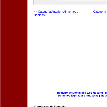
<< Categoria Anterior (Alimentos y
Categoria 
Bebidas)
Registro de Dominios
|
Web Hosting
|
D
Dominios Expirados
|
Industrias
|
Indu
Categorías de Dominio: