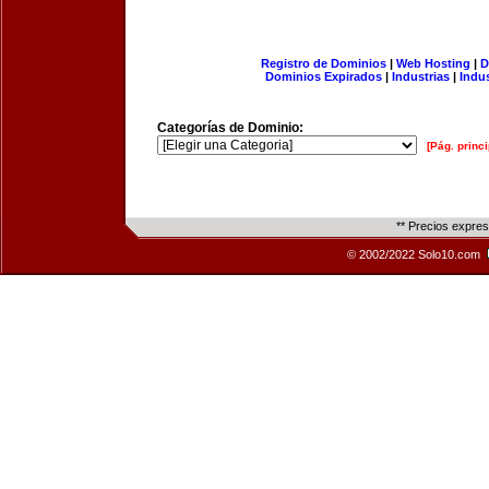
Registro de Dominios
|
Web Hosting
|
D
Dominios Expirados
|
Industrias
|
Indu
Categorías de Dominio:
[Pág. princi
** Precios expre
© 2002/2022 Solo10.com