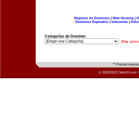
Registro de Dominios
|
Web Hosting
|
D
Dominios Expirados
|
Industrias
|
Indu
Categorías de Dominio:
[Pág. princi
** Precios expre
© 2002/2022 Solo10.com