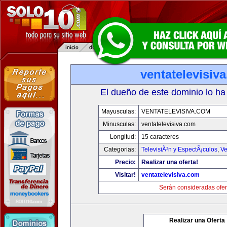
ventatelevisiv
El dueño de este dominio lo ha
Mayusculas:
VENTATELEVISIVA.COM
Minusculas:
ventatelevisiva.com
Longitud:
15 caracteres
Categorias:
TelevisiÃ³n y EspectÃ¡culos
,
Ve
Precio:
Realizar una oferta!
Visitar!
ventatelevisiva.com
Serán consideradas ofer
Realizar una Oferta