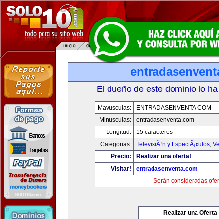
entradasenvent
El dueño de este dominio lo ha
Mayusculas:
ENTRADASENVENTA.COM
Minusculas:
entradasenventa.com
Longitud:
15 caracteres
Categorias:
TelevisiÃ³n y EspectÃ¡culos
,
Ve
Precio:
Realizar una oferta!
Visitar!
entradasenventa.com
Serán consideradas ofer
Realizar una Oferta