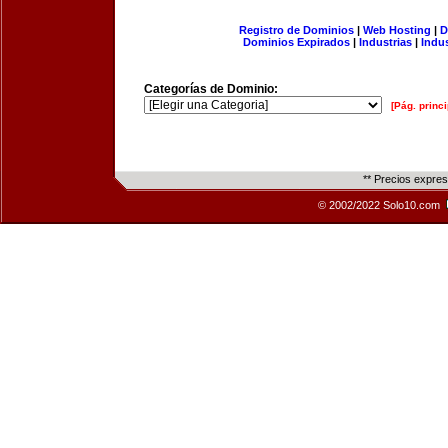
Registro de Dominios
|
Web Hosting
|
D
Dominios Expirados
|
Industrias
|
Indu
Categorías de Dominio:
[Pág. princi
** Precios expre
© 2002/2022 Solo10.com