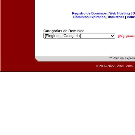
Registro de Dominios
|
Web Hosting
|
D
Dominios Expirados
|
Industrias
|
Indu
Categorías de Dominio:
[Pág. princi
** Precios expre
© 2002/2022 Solo10.com