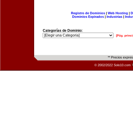
Registro de Dominios
|
Web Hosting
|
D
Dominios Expirados
|
Industrias
|
Indu
Categorías de Dominio:
[Pág. princi
** Precios expre
© 2002/2022 Solo10.com