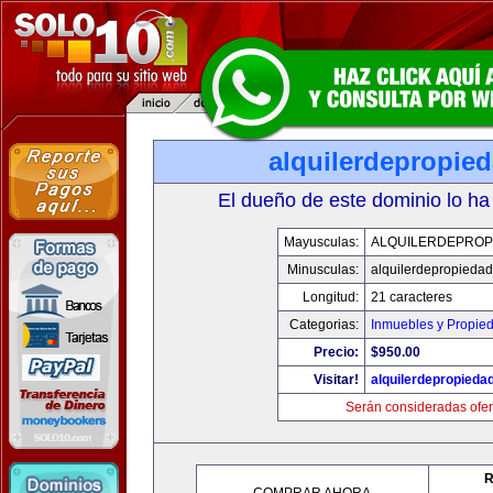
alquilerdepropie
El dueño de este dominio lo ha
Mayusculas:
ALQUILERDEPROP
Minusculas:
alquilerdepropiedad
Longitud:
21 caracteres
Categorias:
Inmuebles y Propie
Precio:
$950.00
Visitar!
alquilerdepropieda
Serán consideradas ofer
R