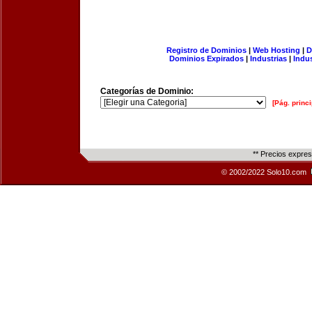
Registro de Dominios
|
Web Hosting
|
D
Dominios Expirados
|
Industrias
|
Indu
Categorías de Dominio:
[Pág. princi
** Precios expre
© 2002/2022 Solo10.com