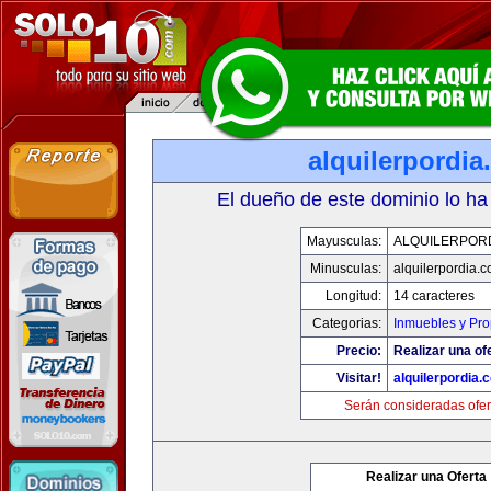
alquilerpordi
El dueño de este dominio lo ha
Mayusculas:
ALQUILERPOR
Minusculas:
alquilerpordia.
Longitud:
14 caracteres
Categorias:
Inmuebles y Pr
Precio:
Realizar una of
Visitar!
alquilerpordia.
Serán consideradas ofer
Realizar una Oferta