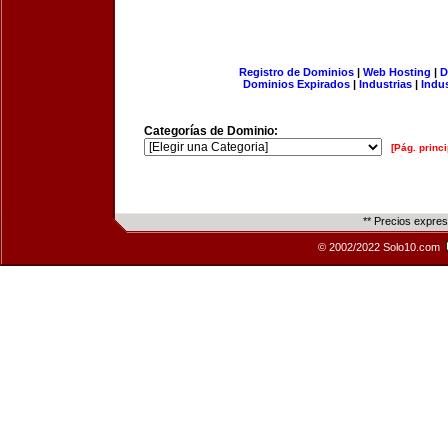
Registro de Dominios
|
Web Hosting
|
D
Dominios Expirados
|
Industrias
|
Indu
Categorías de Dominio:
[Pág. princi
** Precios expre
© 2002/2022 Solo10.com