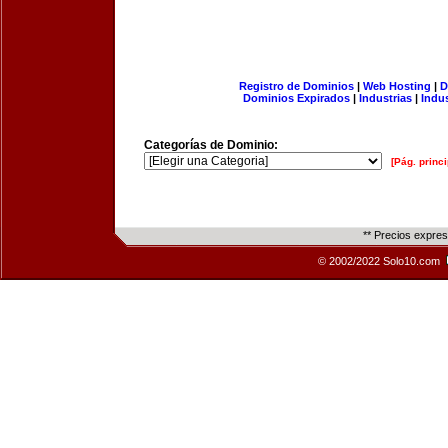
Registro de Dominios
|
Web Hosting
|
D
Dominios Expirados
|
Industrias
|
Indu
Categorías de Dominio:
[Pág. princi
** Precios expre
© 2002/2022 Solo10.com