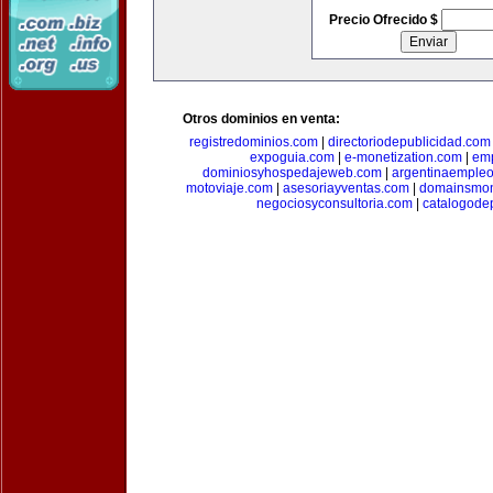
Precio Ofrecido $
Otros dominios en venta:
registredominios.com
|
directoriodepublicidad.com
expoguia.com
|
e-monetization.com
|
emp
dominiosyhospedajeweb.com
|
argentinaemple
motoviaje.com
|
asesoriayventas.com
|
domainsmon
negociosyconsultoria.com
|
catalogode