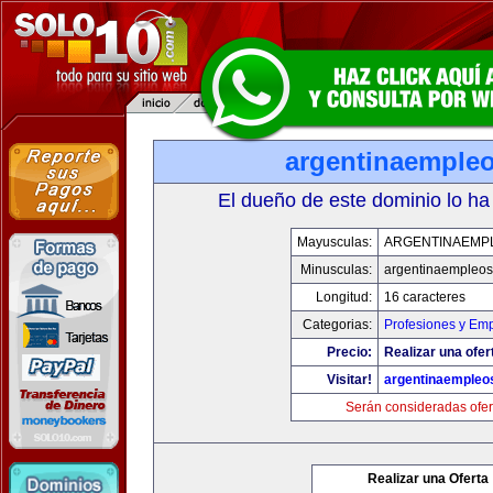
argentinaemple
El dueño de este dominio lo ha
Mayusculas:
ARGENTINAEMP
Minusculas:
argentinaempleo
Longitud:
16 caracteres
Categorias:
Profesiones y Em
Precio:
Realizar una ofer
Visitar!
argentinaempleo
Serán consideradas ofer
Realizar una Oferta