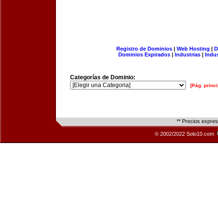
Registro de Dominios
|
Web Hosting
|
D
Dominios Expirados
|
Industrias
|
Indu
Categorías de Dominio:
[Pág. princi
** Precios expre
© 2002/2022 Solo10.com