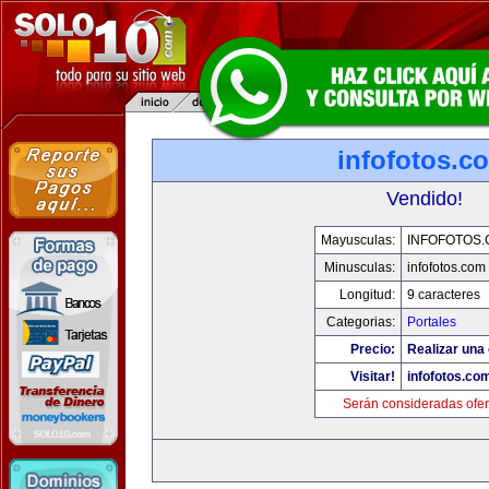
infofotos.c
Vendido!
Mayusculas:
INFOFOTOS
Minusculas:
infofotos.com
Longitud:
9 caracteres
Categorias:
Portales
Precio:
Realizar una 
Visitar!
infofotos.co
Serán consideradas ofer