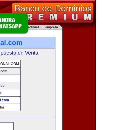
al.com
 puesto en Venta
IONAL.COM
l.com
leo
a!
l.com
tas