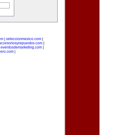
om
|
seleccionmexico.com
|
accesoriosyrepuestos.com
|
|
eventosdemarketing.com
|
ero.com
|