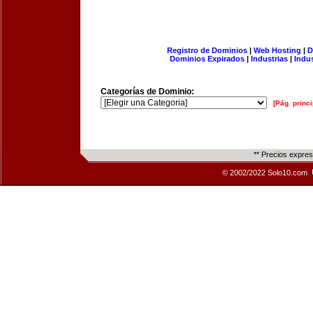
Registro de Dominios
|
Web Hosting
|
D
Dominios Expirados
|
Industrias
|
Indu
Categorías de Dominio:
[Pág. princi
** Precios expre
© 2002/2022 Solo10.com