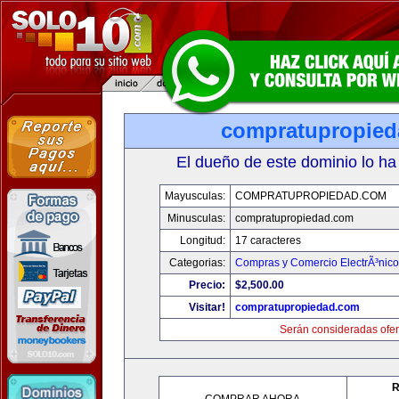
compratupropie
El dueño de este dominio lo ha
Mayusculas:
COMPRATUPROPIEDAD.COM
Minusculas:
compratupropiedad.com
Longitud:
17 caracteres
Categorias:
Compras y Comercio ElectrÃ³nico
Precio:
$2,500.00
Visitar!
compratupropiedad.com
Serán consideradas ofer
R