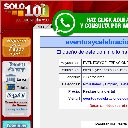
eventosycelebraci
El dueño de este dominio lo ha
Mayusculas:
EVENTOSYCELEBRACION
Minusculas:
eventosycelebraciones.com
Longitud:
21 caracteres
Categorias:
Profesiones y Empleo
,
Telev
Precio:
Realizar una oferta!
Visitar!
eventosycelebraciones.co
Serán consideradas ofer
Realizar una Oferta