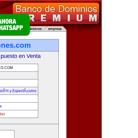
ones.com
 puesto en Venta
ES.COM
isiÃ³n y EspectÃ¡culos
m
tas