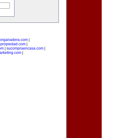
ionganadera.com
|
upropiedad.com
|
om
|
sucompraencasa.com
|
arketing.com
|