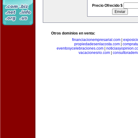
Precio Ofrecido $
Otros dominios en venta:
financiacionempresarial.com
|
exposic
propiedadesenlacosta.com
|
comprat
eventosycelebraciones.com
|
noticiasyopinion.c
vacacionesrio.com
|
consultoradem