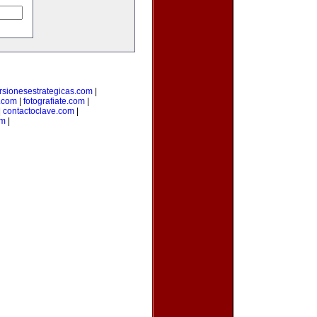
rsionesestrategicas.com
|
.com
|
fotografiate.com
|
|
contactoclave.com
|
om
|