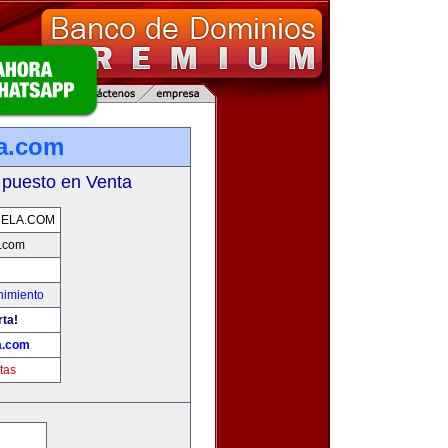
a.com
 puesto en Venta
UELA.COM
.com
nimiento
rta!
a.com
tas