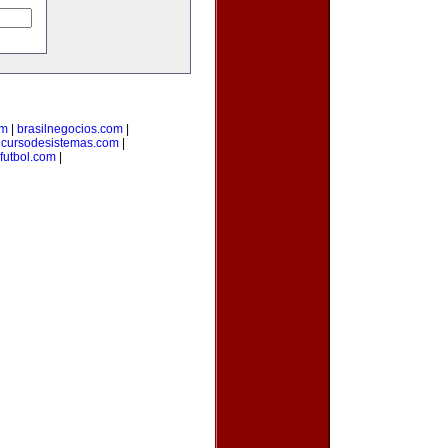
om
|
brasilnegocios.com
|
|
cursodesistemas.com
|
futbol.com
|