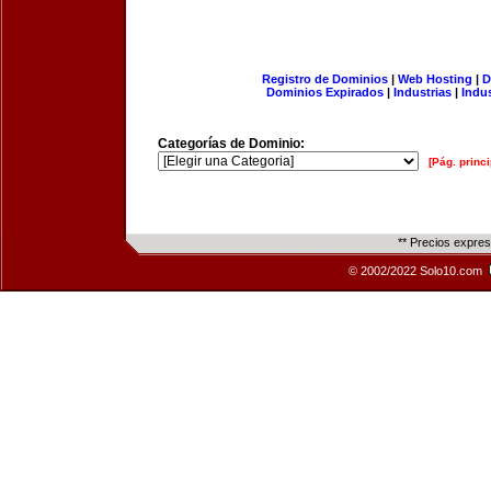
Registro de Dominios
|
Web Hosting
|
D
Dominios Expirados
|
Industrias
|
Indu
Categorías de Dominio:
[Pág. princi
** Precios expre
© 2002/2022 Solo10.com