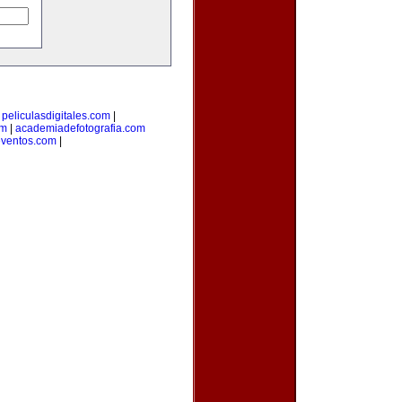
|
peliculasdigitales.com
|
om
|
academiadefotografia.com
eventos.com
|