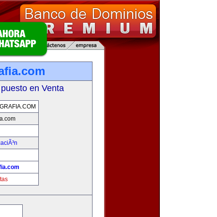
afia.com
 puesto en Venta
GRAFIA.COM
ia.com
aciÃ³n
fia.com
tas