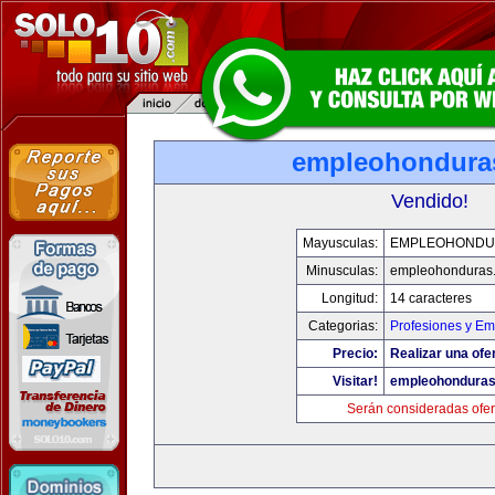
empleohondura
Vendido!
Mayusculas:
EMPLEOHONDU
Minusculas:
empleohonduras
Longitud:
14 caracteres
Categorias:
Profesiones y E
Precio:
Realizar una ofe
Visitar!
empleohondura
Serán consideradas ofer