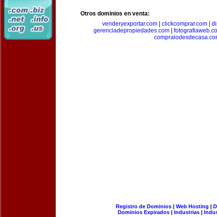
Otros dominios en venta:
venderyexportar.com
|
clickcomprar.com
|
di
gerenciadepropiedades.com
|
fotografiaweb.c
compralodesdecasa.co
Registro de Dominios
|
Web Hosting
|
D
Dominios Expirados
|
Industrias
|
Indu