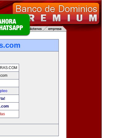
s.com
RAS.COM
.com
mpleo
rta!
s.com
tas