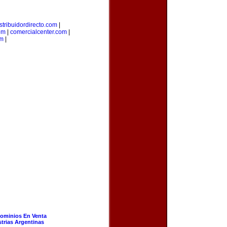
stribuidordirecto.com
|
om
|
comercialcenter.com
|
m
|
ominios En Venta
strias Argentinas