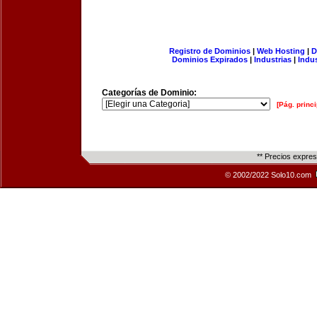
Registro de Dominios
|
Web Hosting
|
D
Dominios Expirados
|
Industrias
|
Indu
Categorías de Dominio:
[Pág. princi
** Precios expre
© 2002/2022 Solo10.com