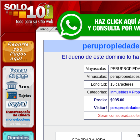
perupropiedad
El dueño de este dominio lo ha
Mayusculas:
PERUPROPIED
Minusculas:
perupropiedades
Longitud:
15 caracteres
Categorias:
Inmuebles y Pro
Precio:
$995.00
Visitar!
perupropiedade
Serán consideradas ofer
R