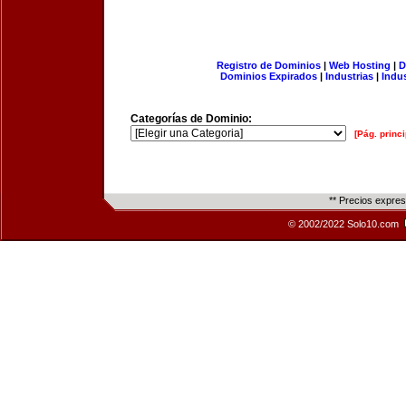
Registro de Dominios
|
Web Hosting
|
D
Dominios Expirados
|
Industrias
|
Indu
Categorías de Dominio:
[Pág. princi
** Precios expre
© 2002/2022 Solo10.com