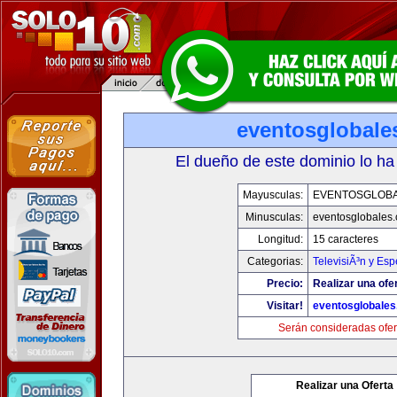
eventosglobale
El dueño de este dominio lo ha
Mayusculas:
EVENTOSGLOB
Minusculas:
eventosglobales
Longitud:
15 caracteres
Categorias:
TelevisiÃ³n y Esp
Precio:
Realizar una ofer
Visitar!
eventosglobale
Serán consideradas ofer
Realizar una Oferta