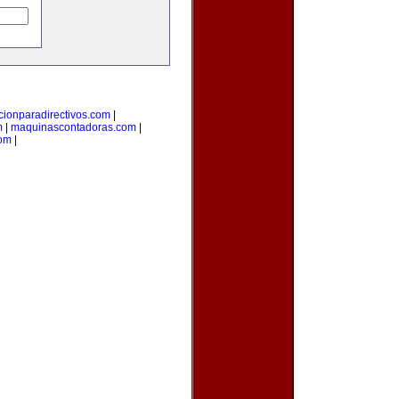
cionparadirectivos.com
|
m
|
maquinascontadoras.com
|
com
|