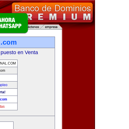
l.com
 puesto en Venta
NAL.COM
com
mpleo
rta!
.com
tas