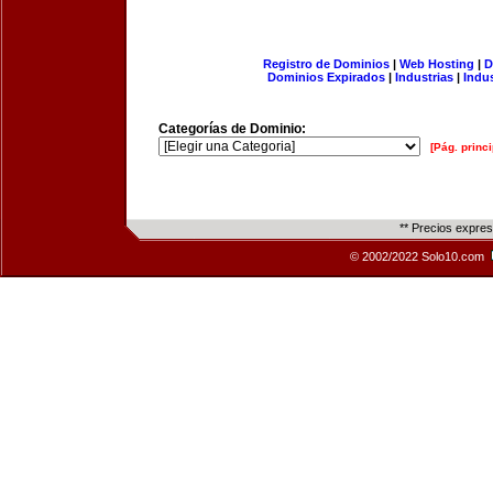
Registro de Dominios
|
Web Hosting
|
D
Dominios Expirados
|
Industrias
|
Indu
Categorías de Dominio:
[Pág. princi
** Precios expre
© 2002/2022 Solo10.com