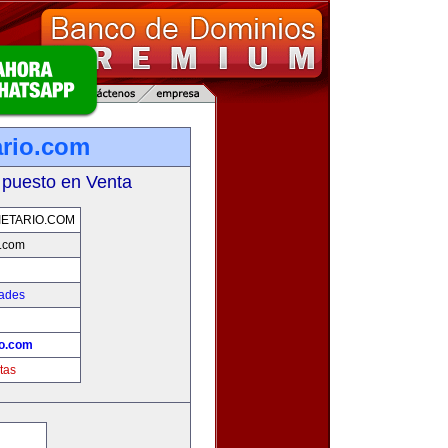
ario.com
 puesto en Venta
ETARIO.COM
o.com
dades
io.com
tas