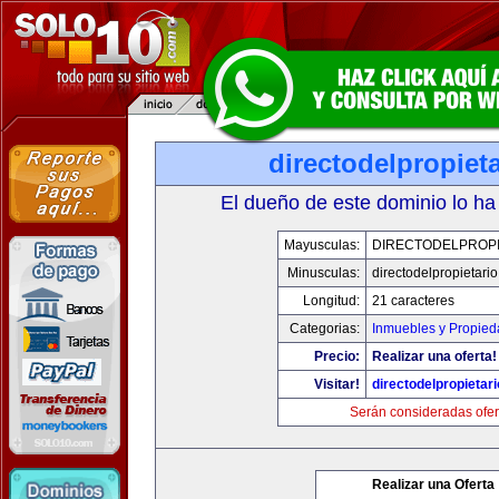
directodelpropiet
El dueño de este dominio lo ha
Mayusculas:
DIRECTODELPROPI
Minusculas:
directodelpropietari
Longitud:
21 caracteres
Categorias:
Inmuebles y Propie
Precio:
Realizar una oferta!
Visitar!
directodelpropietar
Serán consideradas ofer
Realizar una Oferta