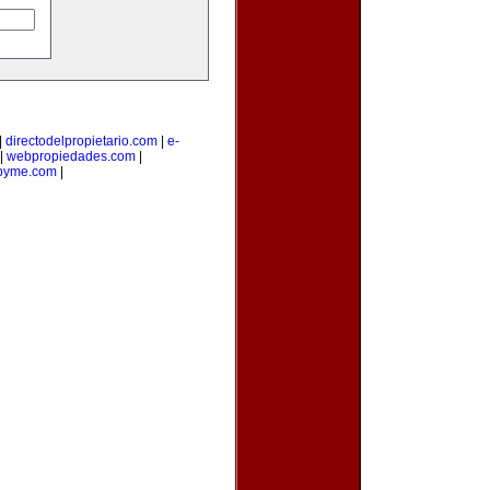
|
directodelpropietario.com
|
e-
|
webpropiedades.com
|
pyme.com
|