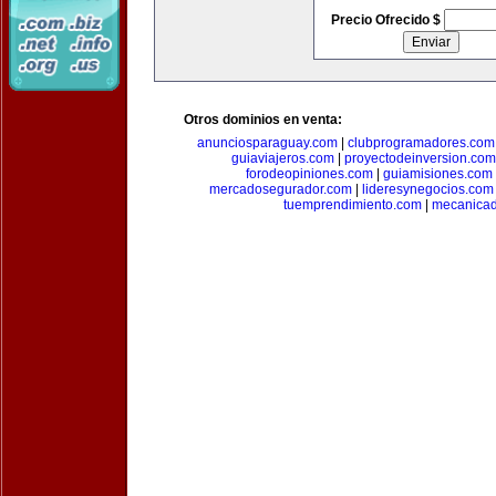
Precio Ofrecido $
Otros dominios en venta:
anunciosparaguay.com
|
clubprogramadores.com
guiaviajeros.com
|
proyectodeinversion.com
forodeopiniones.com
|
guiamisiones.com
mercadosegurador.com
|
lideresynegocios.com
tuemprendimiento.com
|
mecanica