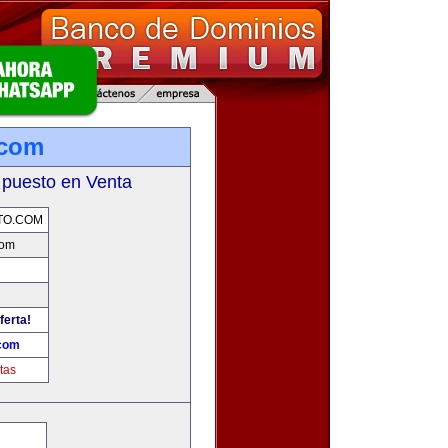
.com
 puesto en Venta
TO.COM
com
ferta!
.com
tas