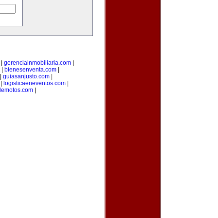
|
gerenciainmobiliaria.com
|
|
bienesenventa.com
|
|
guiasanjusto.com
|
|
logisticaeneventos.com
|
demotos.com
|