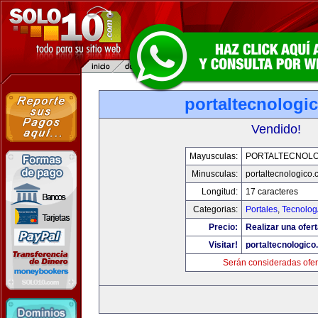
portaltecnologi
Vendido!
Mayusculas:
PORTALTECNOL
Minusculas:
portaltecnologico
Longitud:
17 caracteres
Categorias:
Portales
,
Tecnolog
Precio:
Realizar una ofert
Visitar!
portaltecnologic
Serán consideradas ofer