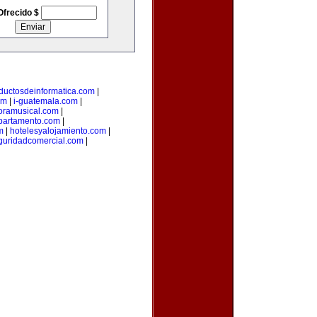
Ofrecido $
ductosdeinformatica.com
|
om
|
i-guatemala.com
|
oramusical.com
|
partamento.com
|
m
|
hotelesyalojamiento.com
|
guridadcomercial.com
|