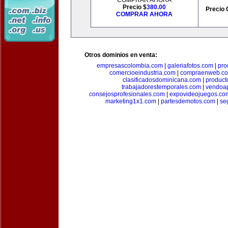
COMPRAR AHORA
Precio $
380.00
Precio 
COMPRAR AHORA
Otros dominios en venta:
empresascolombia.com
|
galeriafotos.com
|
pro
comercioeindustria.com
|
compraenweb.c
clasificadosdominicana.com
|
product
trabajadorestemporales.com
|
vendoa
consejosprofesionales.com
|
expovideojuegos.co
marketing1x1.com
|
partesdemotos.com
|
se