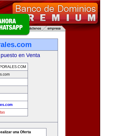
rales.com
 puesto en Venta
PORALES.COM
es.com
les.com
tas
ealizar una Oferta