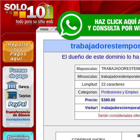
trabajadorestempo
El dueño de este dominio lo ha
Mayusculas:
TRABAJADORESTEM
Minusculas:
trabajadorestemporal
Longitud:
22 caracteres
Categorias:
Profesiones y Empleo
Precio:
$380.00
Visitar!
trabajadorestempora
Serán consideradas ofer
R