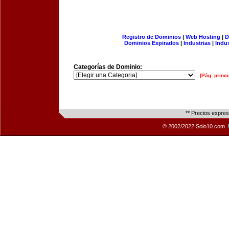
Registro de Dominios
|
Web Hosting
|
D
Dominios Expirados
|
Industrias
|
Indu
Categorías de Dominio:
[Pág. princi
** Precios expre
© 2002/2022 Solo10.com