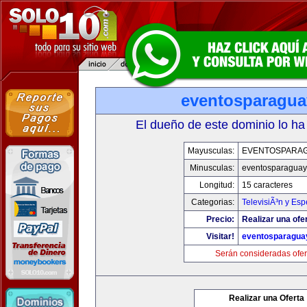
eventosparagu
El dueño de este dominio lo ha
Mayusculas:
EVENTOSPARA
Minusculas:
eventosparaguay
Longitud:
15 caracteres
Categorias:
TelevisiÃ³n y Esp
Precio:
Realizar una ofe
Visitar!
eventosparagua
Serán consideradas ofer
Realizar una Oferta