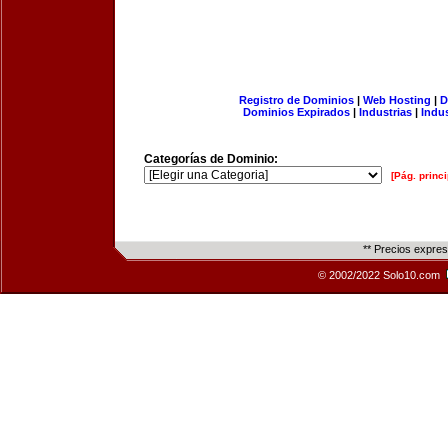
Registro de Dominios
|
Web Hosting
|
D
Dominios Expirados
|
Industrias
|
Indu
Categorías de Dominio:
[Pág. princi
** Precios expre
© 2002/2022 Solo10.com