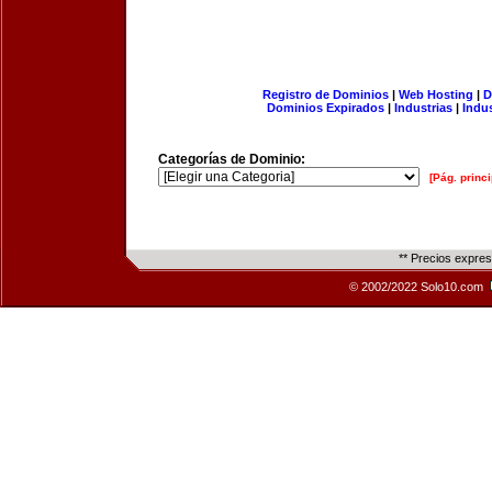
Registro de Dominios
|
Web Hosting
|
D
Dominios Expirados
|
Industrias
|
Indu
Categorías de Dominio:
[Pág. princi
** Precios expre
© 2002/2022 Solo10.com