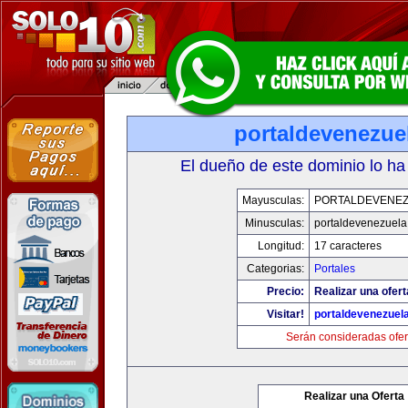
portaldevenezue
El dueño de este dominio lo ha
Mayusculas:
PORTALDEVENE
Minusculas:
portaldevenezuel
Longitud:
17 caracteres
Categorias:
Portales
Precio:
Realizar una ofert
Visitar!
portaldevenezuel
Serán consideradas ofer
Realizar una Oferta