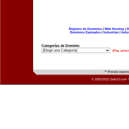
Registro de Dominios
|
Web Hosting
|
D
Dominios Expirados
|
Industrias
|
Indu
Categorías de Dominio:
[Pág. princi
** Precios expre
© 2002/2022 Solo10.com