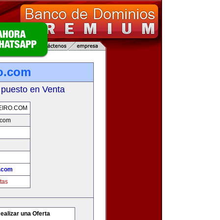
ro.com
 puesto en Venta
EIRO.COM
.com
o.com
tas
ealizar una Oferta