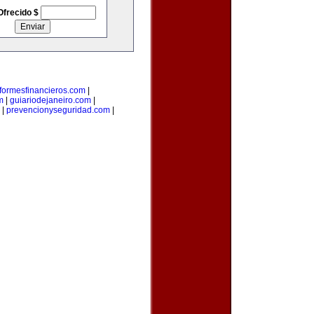
Ofrecido $
nformesfinancieros.com
|
m
|
guiariodejaneiro.com
|
|
prevencionyseguridad.com
|