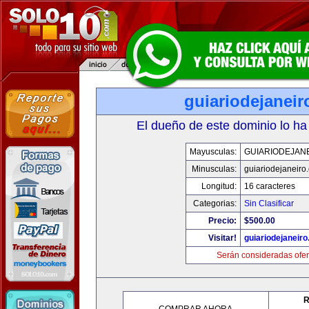
guiariodejanei
El dueño de este dominio lo ha
Mayusculas:
GUIARIODEJAN
Minusculas:
guiariodejaneiro
Longitud:
16 caracteres
Categorias:
Sin Clasificar
Precio:
$500.00
Visitar!
guiariodejaneir
Serán consideradas ofer
R