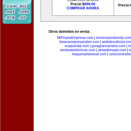
COMPRAR AHORA
Precio $
899.00
Precio 
COMPRAR AHORA
Otros dominios en venta:
MiPropiaEmpresa.com
|
serviciopostventa.co
basesempresariales.com
|
webdenoticias.co
suapuesta.com
|
guiagrancanaria.com
|
m
ventastelefonicas.com
|
almademujer.com
|
e
maquinarianaval.com
|
solucionesde