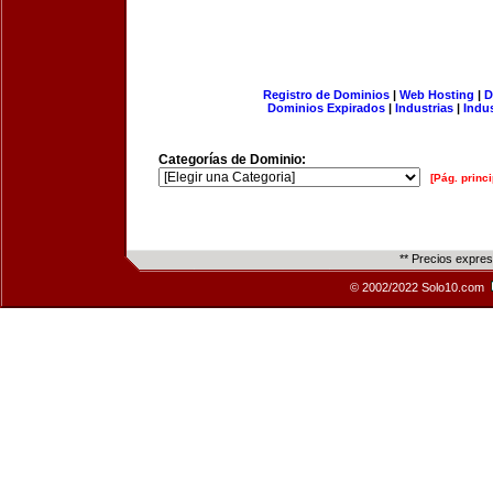
Registro de Dominios
|
Web Hosting
|
D
Dominios Expirados
|
Industrias
|
Indu
Categorías de Dominio:
[Pág. princi
** Precios expre
© 2002/2022 Solo10.com