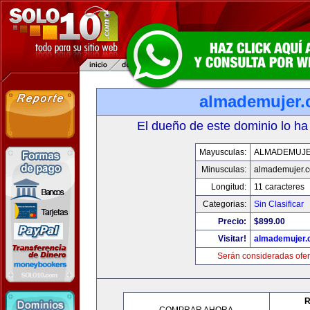
almademujer
El dueño de este dominio lo ha
Mayusculas:
ALMADEMUJ
Minusculas:
almademujer.
Longitud:
11 caracteres
Categorias:
Sin Clasificar
Precio:
$899.00
Visitar!
almademujer
Serán consideradas ofer
R