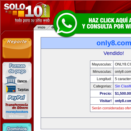
only8.co
Vendido!
Mayusculas:
ONLY8.C
Minusculas:
only8.co
Longitud:
5 caracte
Categorias:
Sin Clasif
Precio:
$1,500.00
Visitar!
only8.co
Serán consideradas ofer