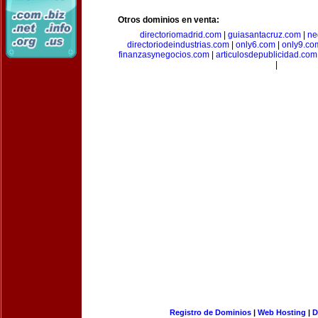
Otros dominios en venta:
directoriomadrid.com
|
guiasantacruz.com
|
ne
directoriodeindustrias.com
|
only6.com
|
only9.co
finanzasynegocios.com
|
articulosdepublicidad.com
|
Registro de Dominios
|
Web Hosting
|
D