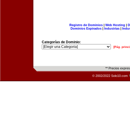
Registro de Dominios
|
Web Hosting
|
D
Dominios Expirados
|
Industrias
|
Indu
Categorías de Dominio:
[Pág. princi
** Precios expre
© 2002/2022 Solo10.com