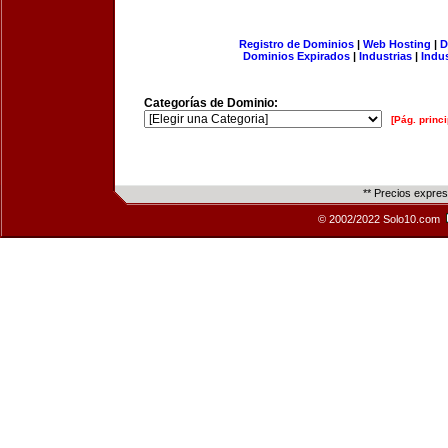
Registro de Dominios
|
Web Hosting
|
D
Dominios Expirados
|
Industrias
|
Indu
Categorías de Dominio:
[Pág. princi
** Precios expre
© 2002/2022 Solo10.com