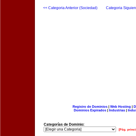
<< Categoria Anterior (Sociedad)
Categoria Siguien
Registro de Dominios
|
Web Hosting
|
D
Dominios Expirados
|
Industrias
|
Indu
Categorías de Dominio:
[Pág. princi