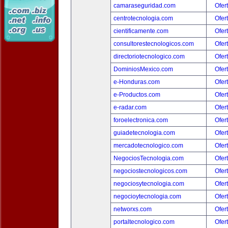
camaraseguridad.com
Ofer
centrotecnologia.com
Ofer
cientificamente.com
Ofer
consultorestecnologicos.com
Ofer
directoriotecnologico.com
Ofer
DominiosMexico.com
Ofer
e-Honduras.com
Ofer
e-Productos.com
Ofer
e-radar.com
Ofer
foroelectronica.com
Ofer
guiadetecnologia.com
Ofer
mercadotecnologico.com
Ofer
NegociosTecnologia.com
Ofer
negociostecnologicos.com
Ofer
negociosytecnologia.com
Ofer
negocioytecnologia.com
Ofer
networxs.com
Ofer
portaltecnologico.com
Ofer