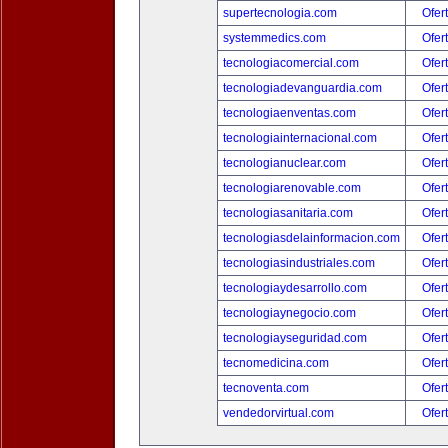
supertecnologia.com
Ofer
systemmedics.com
Ofer
tecnologiacomercial.com
Ofer
tecnologiadevanguardia.com
Ofer
tecnologiaenventas.com
Ofer
tecnologiainternacional.com
Ofer
tecnologianuclear.com
Ofer
tecnologiarenovable.com
Ofer
tecnologiasanitaria.com
Ofer
tecnologiasdelainformacion.com
Ofer
tecnologiasindustriales.com
Ofer
tecnologiaydesarrollo.com
Ofer
tecnologiaynegocio.com
Ofer
tecnologiayseguridad.com
Ofer
tecnomedicina.com
Ofer
tecnoventa.com
Ofer
vendedorvirtual.com
Ofer