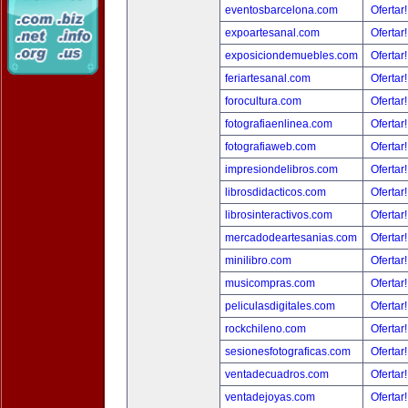
eventosbarcelona.com
Ofertar
expoartesanal.com
Ofertar
exposiciondemuebles.com
Ofertar
feriartesanal.com
Ofertar
forocultura.com
Ofertar
fotografiaenlinea.com
Ofertar
fotografiaweb.com
Ofertar
impresiondelibros.com
Ofertar
librosdidacticos.com
Ofertar
librosinteractivos.com
Ofertar
mercadodeartesanias.com
Ofertar
minilibro.com
Ofertar
musicompras.com
Ofertar
peliculasdigitales.com
Ofertar
rockchileno.com
Ofertar
sesionesfotograficas.com
Ofertar
ventadecuadros.com
Ofertar
ventadejoyas.com
Ofertar