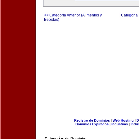
<< Categoria Anterior (Alimentos y
Categoria 
Bebidas)
Registro de Dominios
|
Web Hosting
|
D
Dominios Expirados
|
Industrias
|
Indu
Categorías de Dominio: